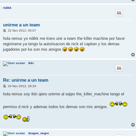
ridikk
unirme a un team
P
22 Nov 2012, 00:07
o
s
hola remus yo ridikk me kiero unir a team the killer machine por favor
t
registrame ya tengo la autorisacion de nick el capitan y los demas
jugadores por ke son mis amigos
ikki
Re: unirme a un team
P
24 Nov 2012, 18:24
o
s
hola remus soy ikki qiero unirme al eqipo the_killer_machine tengo el
t
permiso d nick y ademas todos los demas son mis amigos.
dragon_negro