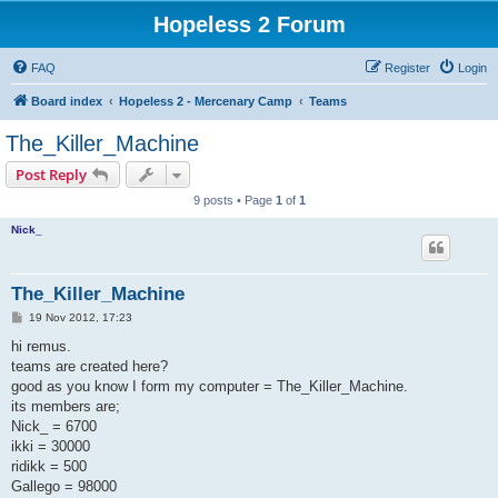
Hopeless 2 Forum
FAQ
Register
Login
Board index
Hopeless 2 - Mercenary Camp
Teams
The_Killer_Machine
Post Reply
9 posts • Page
1
of
1
Nick_
The_Killer_Machine
P
19 Nov 2012, 17:23
o
s
hi remus.
t
teams are created here?
good as you know I form my computer = The_Killer_Machine.
its members are;
Nick_ = 6700
ikki = 30000
ridikk = 500
Gallego = 98000