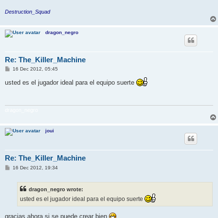
Destruction_Squad
dragon_negro
Re: The_Killer_Machine
P
16 Dec 2012, 05:45
o
s
usted es el jugador ideal para el equipo suerte
t
dragon_negro
joui
Re: The_Killer_Machine
P
16 Dec 2012, 19:34
o
s
t
dragon_negro wrote:
usted es el jugador ideal para el equipo suerte
gracias ahora si se puede crear bien