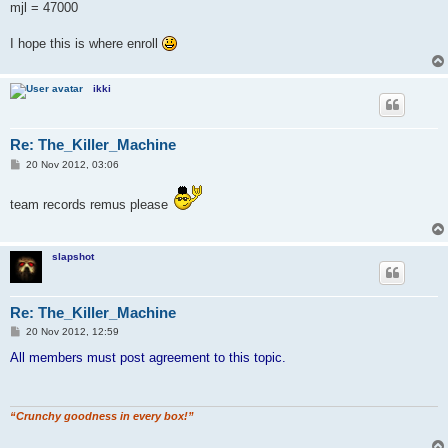
mjl = 47000
I hope this is where enroll
ikki
Re: The_Killer_Machine
P
20 Nov 2012, 03:06
o
s
t
team records remus please
slapshot
Re: The_Killer_Machine
P
20 Nov 2012, 12:59
o
s
All members must post agreement to this topic.
t
“Crunchy goodness in every box!”