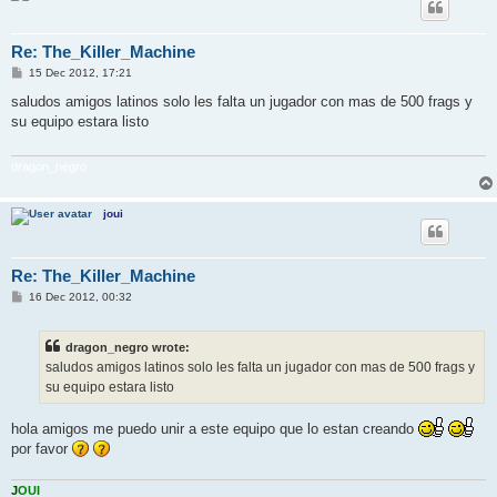
Re: The_Killer_Machine
P
15 Dec 2012, 17:21
o
s
saludos amigos latinos solo les falta un jugador con mas de 500 frags y
t
su equipo estara listo
dragon_negro
joui
Re: The_Killer_Machine
P
16 Dec 2012, 00:32
o
s
t
dragon_negro wrote:
saludos amigos latinos solo les falta un jugador con mas de 500 frags y
su equipo estara listo
hola amigos me puedo unir a este equipo que lo estan creando
por favor
J
O
U
I