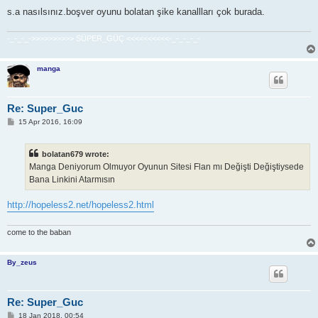
s.a nasılsınız.boşver oyunu bolatan şike kanallları çok burada.
-_-_-_->>>>>>>>>> SÜPER_GÜÇ <<<<<<<<<<-_-_-_-_-
manga
Re: Super_Guc
P
15 Apr 2016, 16:09
o
s
t
bolatan679 wrote:
Manga Deniyorum Olmuyor Oyunun Sitesi Flan mı Değişti Değiştiysede
Bana Linkini Atarmısın
http://hopeless2.net/hopeless2.html
come to the baban
By_zeus
Re: Super_Guc
P
18 Jan 2018, 00:54