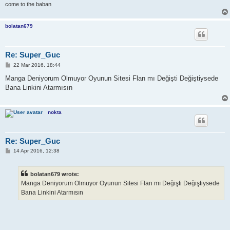
come to the baban
bolatan679
Re: Super_Guc
P
22 Mar 2016, 18:44
o
s
Manga Deniyorum Olmuyor Oyunun Sitesi Flan mı Değişti Değiştiysede
t
Bana Linkini Atarmısın
nokta
Re: Super_Guc
P
14 Apr 2016, 12:38
o
s
t
bolatan679 wrote:
Manga Deniyorum Olmuyor Oyunun Sitesi Flan mı Değişti Değiştiysede
Bana Linkini Atarmısın