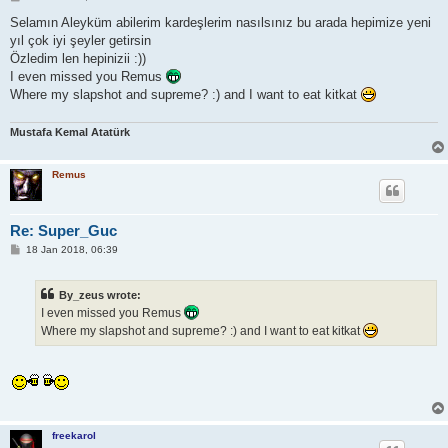
o
s
Selamın Aleyküm abilerim kardeşlerim nasılsınız bu arada hepimize yeni
t
yıl çok iyi şeyler getirsin
Özledim len hepinizii :))
I even missed you Remus
Where my slapshot and supreme? :) and I want to eat kitkat
Mustafa Kemal Atatürk
Remus
Re: Super_Guc
P
18 Jan 2018, 06:39
o
s
t
By_zeus wrote:
I even missed you Remus
Where my slapshot and supreme? :) and I want to eat kitkat
freekarol