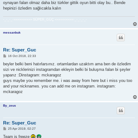
oynayan falan olmaz daha biz türkler gittik oyun bitti olay bu.. Bende
hepinizi özledim sağlıcakla kalın
-_-_-_->>>>>>>>>> SÜPER_GÜÇ <<<<<<<<<<-_-_-_-_-
messanbuk
Re: Super_Guc
P
16 Oct 2018, 22:33
o
s
beyler belki beni hatırlarsınız. ortamlardan uzaktım ama ben de özledim
t
sizi ve nicklerinizi instagramdan ekleyin belki bi buluşma falan bi şeyler
yaparız :Dinstagram: mckaragoz
guys maybe you remember me. i was away from here but i miss you too
and your nicknames. you can add me on instagram. instagram:
mckaragoz
By_zeus
Re: Super_Guc
P
25 Apr 2019, 02:27
o
s
Team is freeze