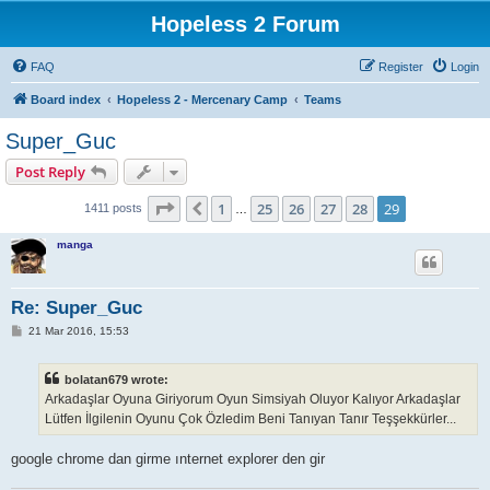
Hopeless 2 Forum
FAQ
Register
Login
Board index
Hopeless 2 - Mercenary Camp
Teams
Super_Guc
Post Reply
Page
29
of
29
1
25
26
27
28
29
Previous
1411 posts
…
manga
Re: Super_Guc
P
21 Mar 2016, 15:53
o
s
t
bolatan679 wrote:
Arkadaşlar Oyuna Giriyorum Oyun Simsiyah Oluyor Kalıyor Arkadaşlar
Lütfen İlgilenin Oyunu Çok Özledim Beni Tanıyan Tanır Teşşekkürler...
google chrome dan girme ınternet explorer den gir