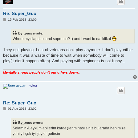
Re: Super_Guc
P
15 Feb 2018, 23:00
o
s
t
By_zeus wrote:
Where my slapshot and supreme? :) and I want to eat kitkat
They quit playing. Lots of veterans don't play anymore. I don't play either
because it was a waste of time to wait when somebody will come to
play(it didn't happen often). And playing with beginners is not funny...
Mentally strong people don't put others down.
.
nokta
Re: Super_Guc
P
01 Aug 2018, 23:02
o
s
t
By_zeus wrote:
Selamın Aleyküm abilerim kardeşlerim nasılsınız bu arada hepimize
yeni yıl çok iyi şeyler getirsin