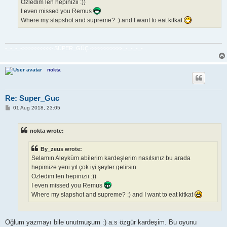
Özledim len hepinizii :))
I even missed you Remus
Where my slapshot and supreme? :) and I want to eat kitkat
-_-_-_->>>>>>>>>> SÜPER_GÜÇ <<<<<<<<<<-_-_-_-_-
nokta
Re: Super_Guc
P
01 Aug 2018, 23:05
o
s
t
nokta wrote:
By_zeus wrote:
Selamın Aleyküm abilerim kardeşlerim nasılsınız bu arada
hepimize yeni yıl çok iyi şeyler getirsin
Özledim len hepinizii :))
I even missed you Remus
Where my slapshot and supreme? :) and I want to eat kitkat
Oğlum yazmayı bile unutmuşum :) a.s özgür kardeşim. Bu oyunu